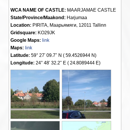
WCA NAME OF CASTLE:
MAARJAMAE CASTLE
State/Province/Maakond:
Harjumaa
Location:
PIRITA, Маарьямяги, 12011 Tallinn
Gridsquare:
KO29JK
Google Maps:
link
Maps:
link
Latitude:
59° 27' 09.7" N ( 59.4526944 N)
Longitude:
24° 48' 32.2" E ( 24.8089444 E)