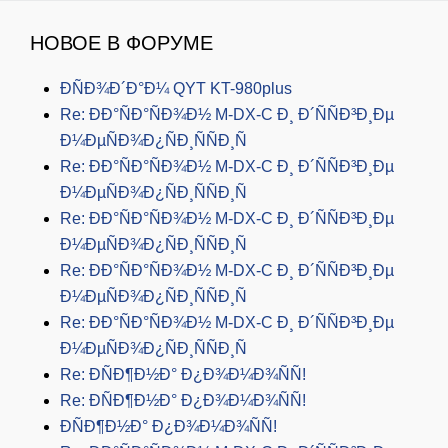
НОВОЕ В ФОРУМЕ
ÐÑÐ¾Ð´Ð°Ð¼ QYT KT-980plus
Re: ÐÐ°ÑÐ°ÑÐ¾Ð½ M-DX-C Ð¸ Ð´ÑÑÐ³Ð¸Ðµ
Ð¼ÐµÑÐ¾Ð¿ÑÐ¸ÑÑÐ¸Ñ
Re: ÐÐ°ÑÐ°ÑÐ¾Ð½ M-DX-C Ð¸ Ð´ÑÑÐ³Ð¸Ðµ
Ð¼ÐµÑÐ¾Ð¿ÑÐ¸ÑÑÐ¸Ñ
Re: ÐÐ°ÑÐ°ÑÐ¾Ð½ M-DX-C Ð¸ Ð´ÑÑÐ³Ð¸Ðµ
Ð¼ÐµÑÐ¾Ð¿ÑÐ¸ÑÑÐ¸Ñ
Re: ÐÐ°ÑÐ°ÑÐ¾Ð½ M-DX-C Ð¸ Ð´ÑÑÐ³Ð¸Ðµ
Ð¼ÐµÑÐ¾Ð¿ÑÐ¸ÑÑÐ¸Ñ
Re: ÐÐ°ÑÐ°ÑÐ¾Ð½ M-DX-C Ð¸ Ð´ÑÑÐ³Ð¸Ðµ
Ð¼ÐµÑÐ¾Ð¿ÑÐ¸ÑÑÐ¸Ñ
Re: ÐÑÐ¶Ð½Ð° Ð¿Ð¾Ð¼Ð¾ÑÑ!
Re: ÐÑÐ¶Ð½Ð° Ð¿Ð¾Ð¼Ð¾ÑÑ!
ÐÑÐ¶Ð½Ð° Ð¿Ð¾Ð¼Ð¾ÑÑ!