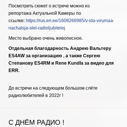
Посмотреть сюжет о встрече можно из
репортажа Актуальной Камеры по
ссылке:
https://rus.err.ee/1608266985/v-ida-virumaa-
nachalsja-slet-radioljubitelej
Место выбрано очень живописное.
Отдельная благодарность Андрею Вальтеру
ES4AW за организацию , а также Сергею
Степанову ES4RM и Rene Kundla за видео для
ERR.
До встречи на следующем большом слёте
радиолюбителей в 2022г !
С ДНЁМ РАДИО !