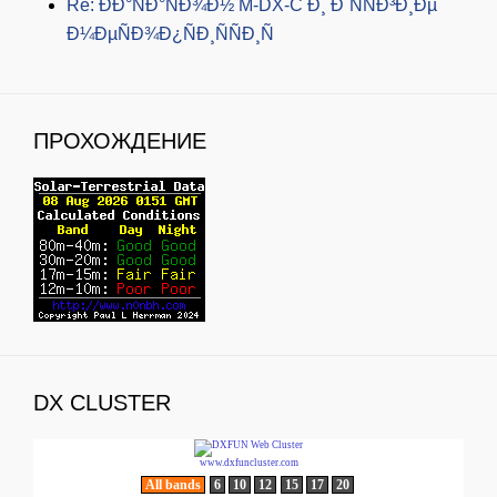
Re: ÐÐ°ÑÐ°ÑÐ¾Ð½ M-DX-C Ð¸ Ð´ÑÑÐ³Ð¸Ðµ
Ð¼ÐµÑÐ¾Ð¿ÑÐ¸ÑÑÐ¸Ñ
ПРОХОЖДЕНИЕ
DX CLUSTER