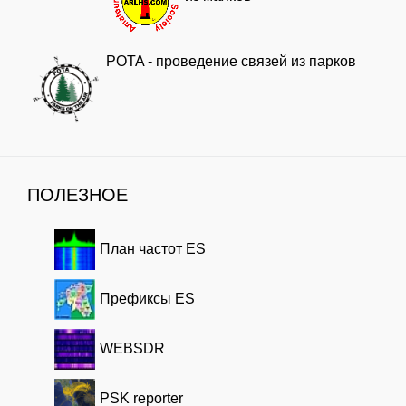
POTA - проведение связей из парков
ПОЛЕЗНОЕ
План частот ES
Префиксы ES
WEBSDR
PSK reporter