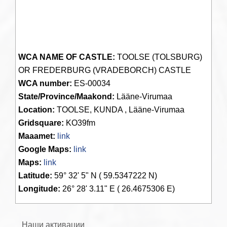
WCA NAME OF CASTLE:
TOOLSE (TOLSBURG)
OR FREDERBURG (VRADEBORCH) CASTLE
WCA number:
ES-00034
State/Province/Maakond:
Lääne-Virumaa
Location:
TOOLSE, KUNDA , Lääne-Virumaa
Gridsquare:
KO39fm
Maaamet:
link
Google Maps:
link
Maps:
link
Latitude:
59° 32' 5" N ( 59.5347222 N)
Longitude:
26° 28' 3.11" E ( 26.4675306 E)
Наши активации