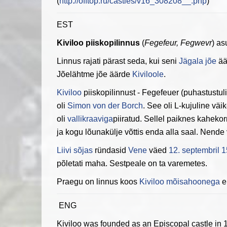
(
http://offtop.ru/castles/v16_308208__.php
)
EST
Kiviloo piiskopilinnus
(
Fegefeur, Fegwevr
) a
Linnus rajati pärast seda, kui seni
Jägala jõe
ää
Jõelähtme jõe äärde
Kiviloole
.
Kiviloo
piiskopilinnust - Fegefeuer (puhastustu
oli
Simon von der Borch
. See oli L-kujuline vä
oli
vallikraaviga
piiratud. Sellel paiknes kaheko
ja kogu lõunakülje võttis enda alla saal. Nende
Liivi sõjas
ründasid
Vene
väed
12. septembril
1
põletati maha. Sestpeale on ta varemetes.
Praegu on linnus koos
Kiviloo mõisahoonega
e
ENG
Kiviloo was founded as an Episcopal castle in 1