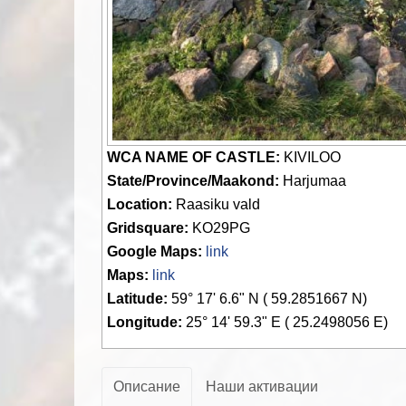
WCA NAME OF CASTLE:
KIVILOO
State/Province/Maakond:
Harjumaa
Location:
Raasiku vald
Gridsquare:
KO29PG
Google Maps:
link
Maps:
link
Latitude:
59° 17' 6.6" N ( 59.2851667 N)
Longitude:
25° 14' 59.3" E ( 25.2498056 E)
Описание
Наши активации