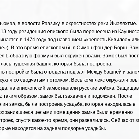
ьюмаа, в волости Раазику, в окрестностях реки Йыэляхтме.
413 году резиденция епископа была перенесена из Каунисс
инается в 1474 году под названием «крепость Кивилоо» ил
ще»). В это время епископом был Симон фон дер Борш. Зам
ел L-образную форму и был окружен рвами. Замок был пос
дилась пушечная башня, которая была построена,
сть постройки была отведена под зал. Между башней и зало
 кухня со сводчатым потолком. Весь комплекс окружали рвы
ода, на епископский замок напали русские войска. Защища
у, таким образом, замок был захвачен и подожжен. После
лин замка, была построена усадьба, которая находилась в
, сохранившиеся целыми помещения замка были временно
роек, спустя какое-то время, они развалились. Сейчас от 
орые находятся на заднем подворье усадьбы.