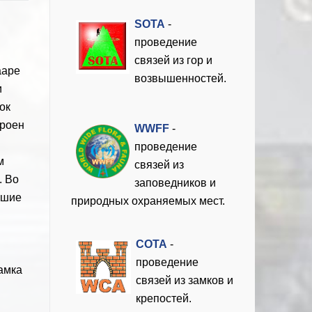
SOTA
-
проведение
связей из гор и
ааре
возвышенностей.
и
ок
троен
WWFF
-
проведение
м
связей из
. Во
заповедников и
вшие
природных охраняемых мест.
COTA
-
проведение
замка
связей из замков и
крепостей.