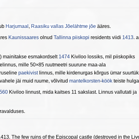
sub
Harjumaal
,
Raasiku vallas
Jõelähtme jõe
ääres.
res
Kaunissaares
olnud
Tallinna piiskopi
residents viidi
1413
. 
li) mainitakse esmakordselt
1474
Kiviloo lossiks, mil piiskopiks
ikelinnus, mille 50×85 ruutmeetri suurune maa-ala
rruseline
paekivist
linnus, mille kirdenurgas kõrgus ümar suurtük
 vahele jäi muid ruume, võlvitud
mantelkorsten
-
köök
teiste hulga
560
Kiviloo linnust, mida kaitses 11 sakslast. Linnus vallutati ja
ravalduses.
413. The few ruins of the Episcopal castle (destroyed in the Li