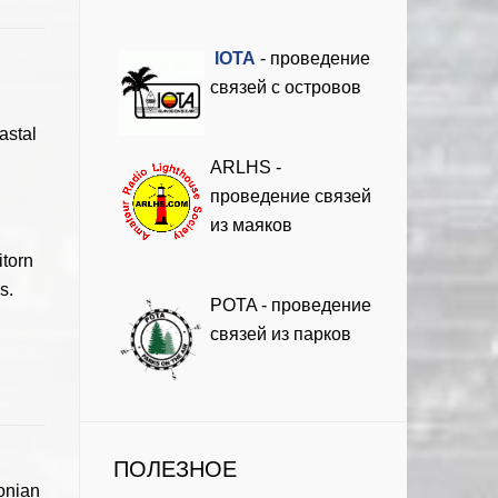
I
OTA
- проведение
связей с островов
aastal
ARLHS -
проведение связей
из маяков
itorn
s.
POTA - проведение
связей из парков
ПОЛЕЗНОЕ
vonian