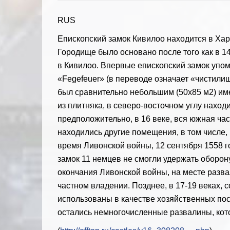
RUS
Епископский замок Кивилоо находится в Хар
Городище было основано после того как в 1
в Кивилоо. Впервые епископский замок упом
«Fegefeuer» (в переводе означает «чистили
был сравнительно небольшим (50х85 м2) им
из плитняка, в северо-восточном углу нахо
предположительно, в 16 веке, вся южная ча
находились другие помещения, в том числе,
время Ливонской войны, 12 сентября 1558 г
замок 11 немцев не смогли удержать оборон
окончания Ливонской войны, на месте разва
частном владении. Позднее, в 17-19 веках
использованы в качестве хозяйственных пост
остались немногочисленные развалины, кот