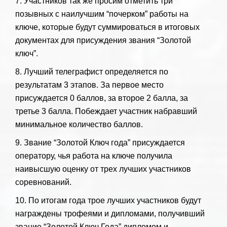
7. Участников так же просим отметить три
позывных с наилучшим “почерком” работы на
ключе, которые будут суммироваться в итоговых
документах для присуждения звания “Золотой
ключ”.
8. Лучший телеграфист определяется по
результатам 3 этапов. За первое место
присуждается 0 баллов, за второе 2 балла, за
третье 3 балла. Побеждает участник набравший
минимальное количество баллов.
9. Звание “Золотой Ключ года” присуждается
оператору, чья работа на ключе получила
наивысшую оценку от трех лучших участников
соревнований.
10. По итогам года трое лучших участников будут
награждены трофеями и дипломами, получивший
звание “Золотой Ключ Года” дипломом и