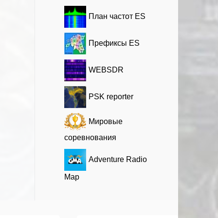
План частот ES
Префиксы ES
WEBSDR
PSK reporter
Мировые
соревнования
Adventure Radio
Map