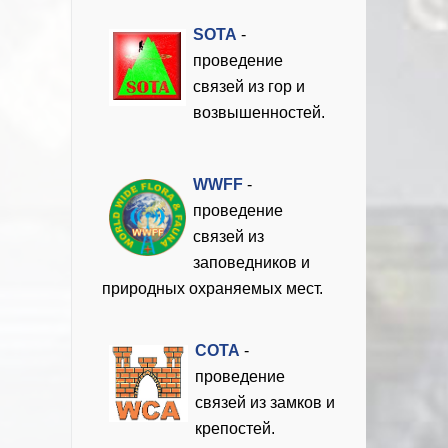
SOTA
-
проведение
связей из гор и
возвышенностей.
WWFF
-
проведение
связей из
заповедников и
природных охраняемых мест.
COTA
-
проведение
связей из замков и
крепостей.