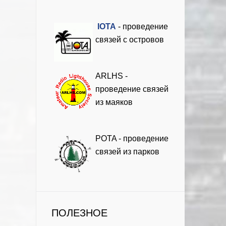
I
OTA
- проведение
связей с островов
ARLHS -
проведение связей
из маяков
POTA - проведение
связей из парков
ПОЛЕЗНОЕ