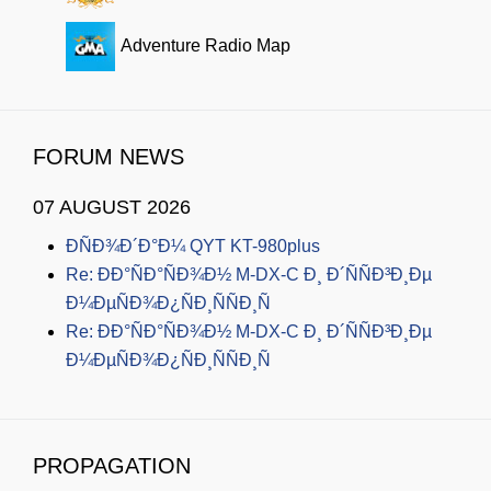
Adventure Radio Map
FORUM NEWS
07 AUGUST 2026
ÐÑÐ¾Ð´Ð°Ð¼ QYT KT-980plus
Re: ÐÐ°ÑÐ°ÑÐ¾Ð½ M-DX-C Ð¸ Ð´ÑÑÐ³Ð¸Ðµ
Ð¼ÐµÑÐ¾Ð¿ÑÐ¸ÑÑÐ¸Ñ
Re: ÐÐ°ÑÐ°ÑÐ¾Ð½ M-DX-C Ð¸ Ð´ÑÑÐ³Ð¸Ðµ
Ð¼ÐµÑÐ¾Ð¿ÑÐ¸ÑÑÐ¸Ñ
PROPAGATION