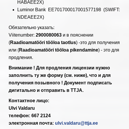
HABAEE2X)
Luminor Bank EE701700017001577198 (SWIFT:
NDEAEE2X)
Обязательно указать:
Viitenumber:
2900080063
и в пояснении
(
Raadioamatööri tööloa taotlus
) -это для получения
или (
Raadioamatööri tööloa pikendamine
) - это для
продления.
Внимание ! Для продления лицензии нужно
заполнить ту же форму (см. ниже), что и для
получения позывного ! Документ подписать
дигитально и отправить в TTJA.
Контактное лицо:
Ulvi Valdaru
телефон: 667 2124
электронная почта:
ulvi.valdaru@ttja.ee