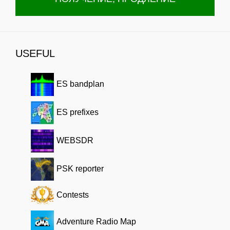
USEFUL
ES bandplan
ES prefixes
WEBSDR
PSK reporter
Contests
Adventure Radio Map