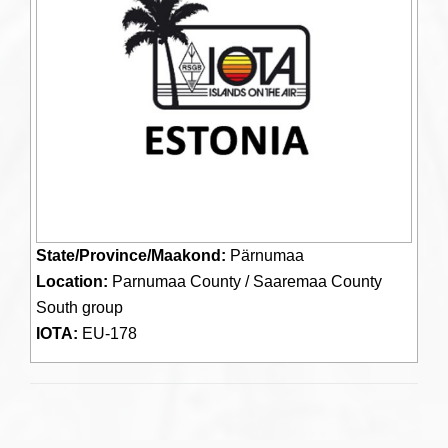
State/Province/Maakond:
Pärnumaa
Location:
Parnumaa County / Saaremaa County
South group
IOTA:
EU-178