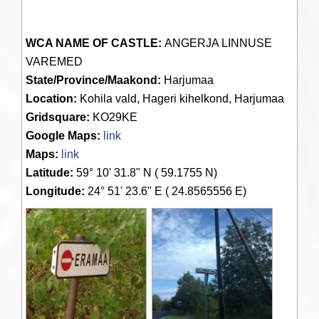
WCA NAME OF CASTLE:
ANGERJA LINNUSE
VAREMED
State/Province/Maakond:
Harjumaa
Location:
Kohila vald, Hageri kihelkond, Harjumaa
Gridsquare:
KO29KE
Google Maps:
link
Maps:
link
Latitude:
59° 10' 31.8" N ( 59.1755 N)
Longitude:
24° 51' 23.6" E ( 24.8565556 E)