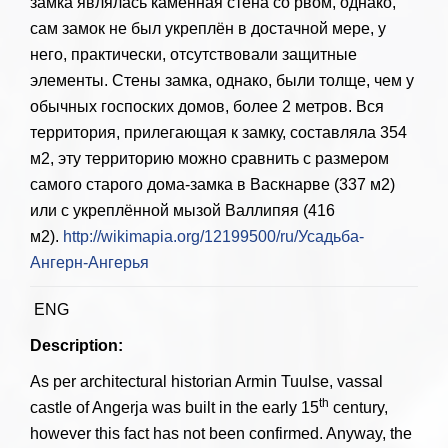
замка являлась каменная стена со рвом, однако,
сам замок не был укреплён в достачной мере, у
него, практически, отсутствовали защитные
элементы. Стены замка, однако, были толще, чем у
обычных госпоских домов, более 2 метров. Вся
территория, прилегающая к замку, составляла 354
м2, эту территорию можно сравнить с размером
самого старого дома-замка в Васкнарве (337 м2)
или с укреплённой мызой Валлипяя (416
м2).
http://wikimapia.org/12199500/ru/Усадьба-
Ангерн-Ангерья
ENG
Description:
As per architectural historian Armin Tuulse, vassal
th
castle of Angerja was built in the early 15
century,
however this fact has not been confirmed. Anyway, the