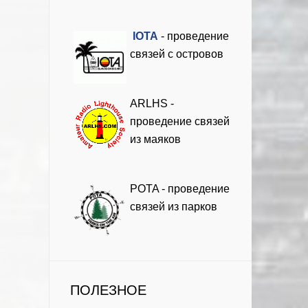
I
OTA
- проведение
связей с островов
ARLHS -
проведение связей
из маяков
POTA - проведение
связей из парков
ПОЛЕЗНОЕ