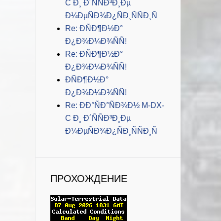
C Ð¸ Ð´ÑÑÐ³Ð¸Ðµ
Ð¼ÐµÑÐ¾Ð¿ÑÐ¸ÑÑÐ¸Ñ
Re: ÐÑÐ¶Ð½Ð°
Ð¿Ð¾Ð¼Ð¾ÑÑ!
Re: ÐÑÐ¶Ð½Ð°
Ð¿Ð¾Ð¼Ð¾ÑÑ!
ÐÑÐ¶Ð½Ð°
Ð¿Ð¾Ð¼Ð¾ÑÑ!
Re: ÐÐ°ÑÐ°ÑÐ¾Ð½ M-DX-
C Ð¸ Ð´ÑÑÐ³Ð¸Ðµ
Ð¼ÐµÑÐ¾Ð¿ÑÐ¸ÑÑÐ¸Ñ
ПРОХОЖДЕНИЕ