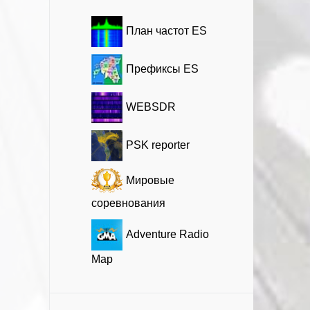
План частот ES
Префиксы ES
WEBSDR
PSK reporter
Мировые
соревнования
Adventure Radio
Map