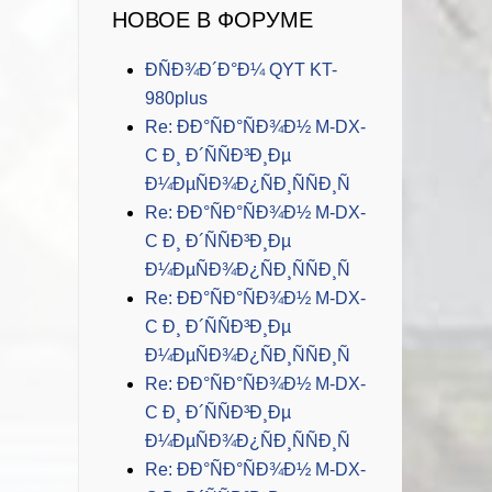
НОВОЕ В ФОРУМЕ
ÐÑÐ¾Ð´Ð°Ð¼ QYT KT-
980plus
Re: ÐÐ°ÑÐ°ÑÐ¾Ð½ M-DX-
C Ð¸ Ð´ÑÑÐ³Ð¸Ðµ
Ð¼ÐµÑÐ¾Ð¿ÑÐ¸ÑÑÐ¸Ñ
Re: ÐÐ°ÑÐ°ÑÐ¾Ð½ M-DX-
C Ð¸ Ð´ÑÑÐ³Ð¸Ðµ
Ð¼ÐµÑÐ¾Ð¿ÑÐ¸ÑÑÐ¸Ñ
Re: ÐÐ°ÑÐ°ÑÐ¾Ð½ M-DX-
C Ð¸ Ð´ÑÑÐ³Ð¸Ðµ
Ð¼ÐµÑÐ¾Ð¿ÑÐ¸ÑÑÐ¸Ñ
Re: ÐÐ°ÑÐ°ÑÐ¾Ð½ M-DX-
C Ð¸ Ð´ÑÑÐ³Ð¸Ðµ
Ð¼ÐµÑÐ¾Ð¿ÑÐ¸ÑÑÐ¸Ñ
Re: ÐÐ°ÑÐ°ÑÐ¾Ð½ M-DX-