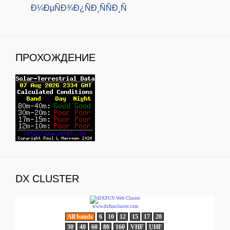
Ð¼ÐµÑÐ¾Ð¿ÑÐ¸ÑÑÐ¸Ñ
ПРОХОЖДЕНИЕ
DX CLUSTER