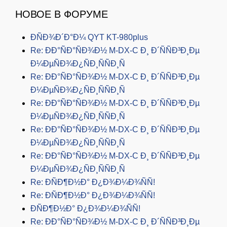
НОВОЕ В ФОРУМЕ
ÐÑÐ¾Ð´Ð°Ð¼ QYT KT-980plus
Re: ÐÐ°ÑÐ°ÑÐ¾Ð½ M-DX-C Ð¸ Ð´ÑÑÐ³Ð¸Ðµ
Ð¼ÐµÑÐ¾Ð¿ÑÐ¸ÑÑÐ¸Ñ
Re: ÐÐ°ÑÐ°ÑÐ¾Ð½ M-DX-C Ð¸ Ð´ÑÑÐ³Ð¸Ðµ
Ð¼ÐµÑÐ¾Ð¿ÑÐ¸ÑÑÐ¸Ñ
Re: ÐÐ°ÑÐ°ÑÐ¾Ð½ M-DX-C Ð¸ Ð´ÑÑÐ³Ð¸Ðµ
Ð¼ÐµÑÐ¾Ð¿ÑÐ¸ÑÑÐ¸Ñ
Re: ÐÐ°ÑÐ°ÑÐ¾Ð½ M-DX-C Ð¸ Ð´ÑÑÐ³Ð¸Ðµ
Ð¼ÐµÑÐ¾Ð¿ÑÐ¸ÑÑÐ¸Ñ
Re: ÐÐ°ÑÐ°ÑÐ¾Ð½ M-DX-C Ð¸ Ð´ÑÑÐ³Ð¸Ðµ
Ð¼ÐµÑÐ¾Ð¿ÑÐ¸ÑÑÐ¸Ñ
Re: ÐÑÐ¶Ð½Ð° Ð¿Ð¾Ð¼Ð¾ÑÑ!
Re: ÐÑÐ¶Ð½Ð° Ð¿Ð¾Ð¼Ð¾ÑÑ!
ÐÑÐ¶Ð½Ð° Ð¿Ð¾Ð¼Ð¾ÑÑ!
Re: ÐÐ°ÑÐ°ÑÐ¾Ð½ M-DX-C Ð¸ Ð´ÑÑÐ³Ð¸Ðµ