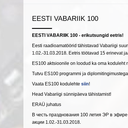
EESTI VABARIIK 100
EESTI VABARIIK 100 - erikutsungid eetris!
Eesti raadioamatöörid tähistavad Vabariigi suur
1.02.-31.03.2018. Eetris töötavad 15 erinevat j
ES100 aktsioonile on loodud ka oma koduleht 
Tutvu ES100 programmi ja diplomitingimusteg
Vaata ES100 kodulehte
siin
!
Head Vabariigi sünnipäeva tähistamist!
ERAÜ juhatus
В честь празднования 100 летия ЭР в эфире
акции 1.02.-31.03.2018.