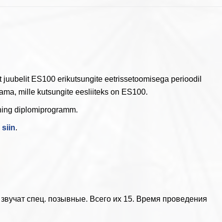
t juubelit ES100 erikutsungite eetrissetoomisega perioodil
aama, mille kutsungite eesliiteks on ES100.
ning diplomiprogramm.
a
siin
.
 звучат спец. позывные. Всего их 15. Время проведения