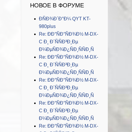
НОВОЕ В ФОРУМЕ
ÐÑÐ¾Ð´Ð°Ð¼ QYT KT-
980plus
Re: ÐÐ°ÑÐ°ÑÐ¾Ð½ M-DX-
C Ð¸ Ð´ÑÑÐ³Ð¸Ðµ
Ð¼ÐµÑÐ¾Ð¿ÑÐ¸ÑÑÐ¸Ñ
Re: ÐÐ°ÑÐ°ÑÐ¾Ð½ M-DX-
C Ð¸ Ð´ÑÑÐ³Ð¸Ðµ
Ð¼ÐµÑÐ¾Ð¿ÑÐ¸ÑÑÐ¸Ñ
Re: ÐÐ°ÑÐ°ÑÐ¾Ð½ M-DX-
C Ð¸ Ð´ÑÑÐ³Ð¸Ðµ
Ð¼ÐµÑÐ¾Ð¿ÑÐ¸ÑÑÐ¸Ñ
Re: ÐÐ°ÑÐ°ÑÐ¾Ð½ M-DX-
C Ð¸ Ð´ÑÑÐ³Ð¸Ðµ
Ð¼ÐµÑÐ¾Ð¿ÑÐ¸ÑÑÐ¸Ñ
Re: ÐÐ°ÑÐ°ÑÐ¾Ð½ M-DX-