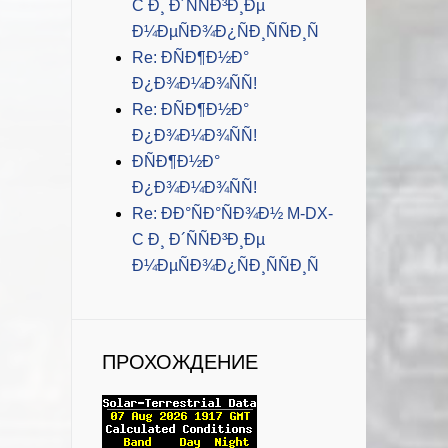
C Ð¸ Ð´ÑÑÐ³Ð¸Ðµ
Ð¼ÐµÑÐ¾Ð¿ÑÐ¸ÑÑÐ¸Ñ
Re: ÐÑÐ¶Ð½Ð°
Ð¿Ð¾Ð¼Ð¾ÑÑ!
Re: ÐÑÐ¶Ð½Ð°
Ð¿Ð¾Ð¼Ð¾ÑÑ!
ÐÑÐ¶Ð½Ð°
Ð¿Ð¾Ð¼Ð¾ÑÑ!
Re: ÐÐ°ÑÐ°ÑÐ¾Ð½ M-DX-
C Ð¸ Ð´ÑÑÐ³Ð¸Ðµ
Ð¼ÐµÑÐ¾Ð¿ÑÐ¸ÑÑÐ¸Ñ
ПРОХОЖДЕНИЕ