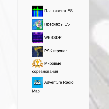
План частот ES
Префиксы ES
WEBSDR
PSK reporter
Мировые
соревнования
Adventure Radio
Map