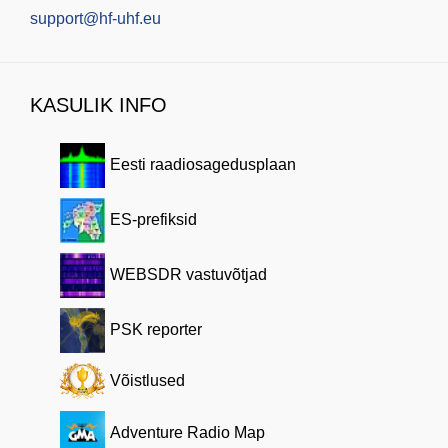
support@hf-uhf.eu
KASULIK INFO
Eesti raadiosagedusplaan
ES-prefiksid
WEBSDR vastuvõtjad
PSK reporter
Võistlused
Adventure Radio Map