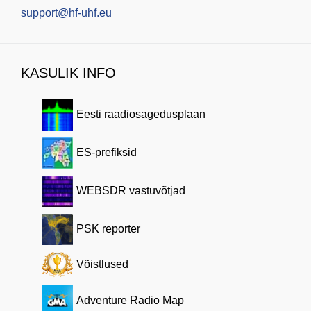
support@hf-uhf.eu
KASULIK INFO
Eesti raadiosagedusplaan
ES-prefiksid
WEBSDR vastuvõtjad
PSK reporter
Võistlused
Adventure Radio Map