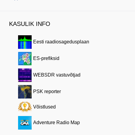
KASULIK INFO
Eesti raadiosagedusplaan
ES-prefiksid
WEBSDR vastuvõtjad
PSK reporter
Võistlused
Adventure Radio Map