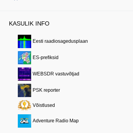
KASULIK INFO
Eesti raadiosagedusplaan
ES-prefiksid
WEBSDR vastuvõtjad
PSK reporter
Võistlused
Adventure Radio Map