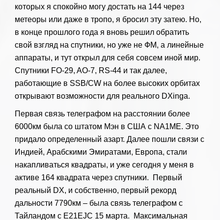
которых я спокойно могу достать на 144 через
метеоры или даже в тропо, я бросил эту затею. Но,
в конце прошлого года я вновь решил обратить
свой взгляд на спутники, но уже не ФМ, а линейные
аппараты, и тут открыл для себя совсем иной мир.
Спутники FO-29, AO-7, RS-44 и так далее,
работающие в SSB/CW на более высоких орбитах
открывают возможности для реального DXinga.
Первая связь телеграфом на расстоянии более
6000км была со штатом Мэн в США с NA1ME. Это
придало определенный азарт. Далее пошли связи с
Индией, Арабскими Эмиратами, Европа, стали
накапливаться квадраты, и уже сегодня у меня в
активе 164 квадрата через спутники. Первый
реальный DX, и собственно, первый рекорд
дальности 7790км – была связь телеграфом с
Тайландом с E21EJC 15 марта. Максимальная