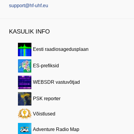
support@hf-uhf.eu
KASULIK INFO
Eesti raadiosagedusplaan
ES-prefiksid
WEBSDR vastuvõtjad
PSK reporter
Võistlused
Adventure Radio Map