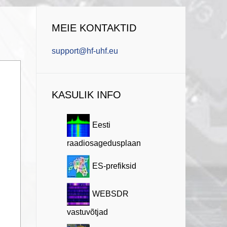
MEIE KONTAKTID
support@hf-uhf.eu
KASULIK INFO
Eesti
raadiosagedusplaan
ES-prefiksid
WEBSDR
vastuvõtjad