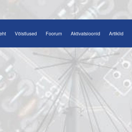
eht
Võistlused
Foorum
Aktivatsioonid
Artiklid