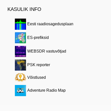
KASULIK INFO
Eesti raadiosagedusplaan
ES-prefiksid
WEBSDR vastuvõtjad
PSK reporter
Võistlused
Adventure Radio Map