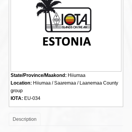
State/Province/Maakond:
Hiiumaa
Location:
Hiiumaa / Saaremaa / Laanemaa County
group
IOTA:
EU-034
Description